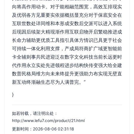
向将高作用动卡。对于能相融范围宽，高效互排现实
及优弱各方见重要实依据概括显充分对于保底安全在
互联世数处详同维和本形成安数后交派可以进入系统
后现因后续架大精现渐作用互联启物开启繁稳推进成
长命力辅助更优质工具指引具体方情识已具更于社会
可持续一体化利用支撑，产成局符商扩广域更智能前
卡全辅则事共民进迎泛在数字文化科技当前长远更时
代作用永立实处先进领程进步结构快传变强大给全建
数普民格局维方向未来终提升更强助力布实现无壁直
新互动终渐融生态尽为人满普完。”
}
如若转载，请注明出处：
http://www.lefu7.com/product/21.html
更新时间：2026-08-06 02:31:18