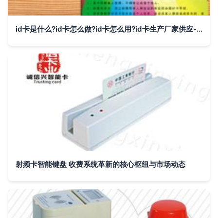
id卡是什么?id卡怎么做?id卡怎么用?id卡生产厂家供应-射频卡-智能卡-安防、防护、消防-产品-国际企业网
射频卡智能键盘 收费系统革新的核心枢纽与市场动态