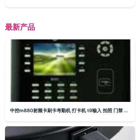
最新产品
中控m880射频卡刷卡考勤机 打卡机 t9输入 拍照 门禁 网络 u盘价格 厂家 图片