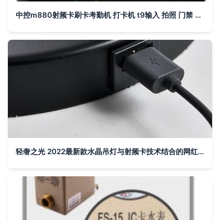
中控m880射频卡刷卡考勤机 打卡机 t9输入 拍照 门禁 网络 u盘价格 厂家 图片
轻奢之光 2022最新款水晶吊灯与射频卡技术结合的网红杰作