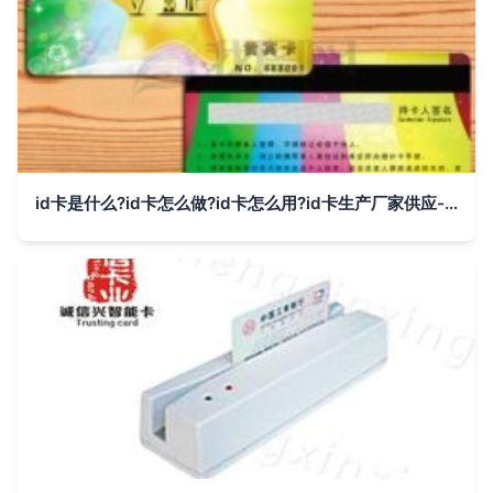
id卡是什么?id卡怎么做?id卡怎么用?id卡生产厂家供应-射频卡-智能卡-安防、防护、消防-产品-国际企业网